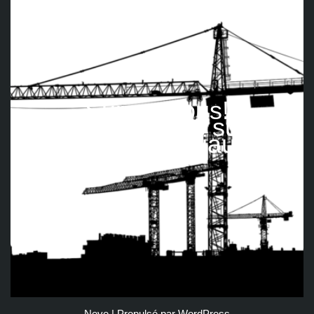
Suivez nous!
Retrouvez-nous sur les
réseaux sociaux
Neve
| Propulsé par
WordPress