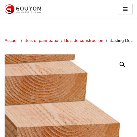
Aller
au
contenu
Accueil
\
Bois et panneaux
\
Bois de construction
\
Basting Doug