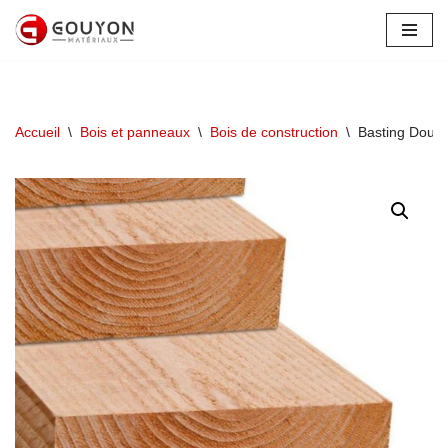
Aller
au
contenu
Accueil
\
Bois et panneaux
\
Bois de construction
\
Basting Doug