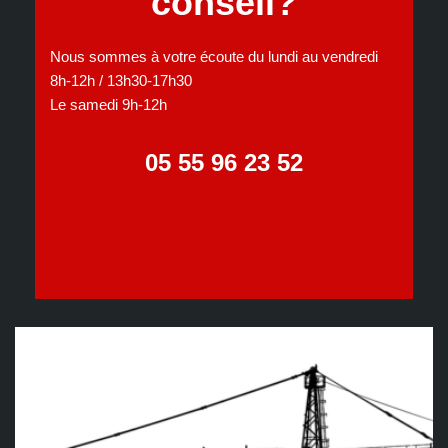
conseil?
Nous sommes à votre écoute du lundi au vendredi
8h-12h / 13h30-17h30
Le samedi 9h-12h
05 55 96 23 52