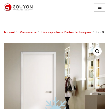
Aller
au
contenu
Accueil
\
Menuiserie
\
Blocs-portes - Portes techniques
\
BLOC P