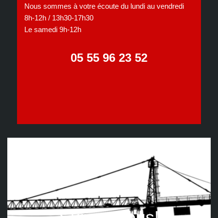
Nous sommes à votre écoute du lundi au vendredi
8h-12h / 13h30-17h30
Le samedi 9h-12h
05 55 96 23 52
Suivez nous!