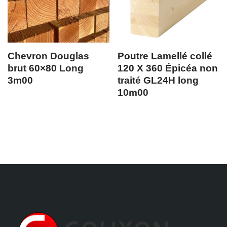
Chevron Douglas
Poutre Lamellé collé
brut 60×80 Long
120 X 360 Épicéa non
3m00
traité GL24H long
10m00