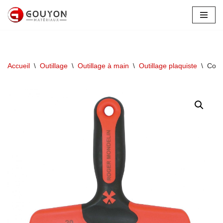
Aller
au
contenu
Accueil
\
Outillage
\
Outillage à main
\
Outillage plaquiste
\
Cout