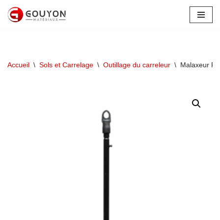
Aller
au
contenu
Accueil
\
Sols et Carrelage
\
Outillage du carreleur
\
Malaxeur Fa