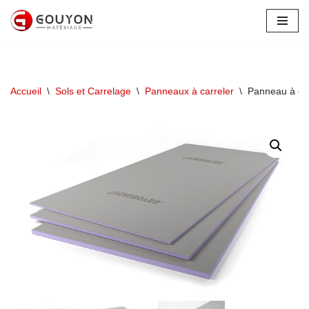
Aller
au
contenu
Accueil
\
Sols et Carrelage
\
Panneaux à carreler
\
Panneau à ca