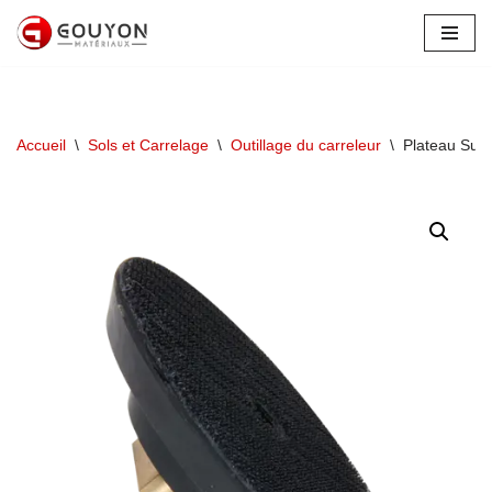
Aller
au
contenu
Accueil
\
Sols et Carrelage
\
Outillage du carreleur
\
Plateau Sup