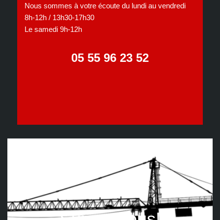
Nous sommes à votre écoute du lundi au vendredi
8h-12h / 13h30-17h30
Le samedi 9h-12h
05 55 96 23 52
Suivez nous!