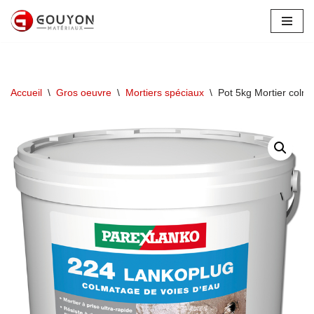
Aller
au
contenu
Accueil
\
Gros oeuvre
\
Mortiers spéciaux
\
Pot 5kg Mortier co