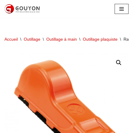
Aller
au
contenu
Accueil
\
Outillage
\
Outillage à main
\
Outillage plaquiste
\
Rabo