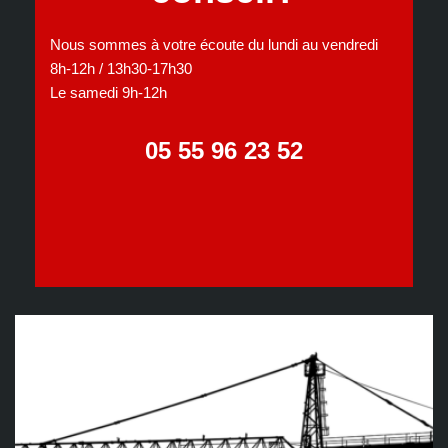
Nous sommes à votre écoute du lundi au vendredi
8h-12h / 13h30-17h30
Le samedi 9h-12h
05 55 96 23 52