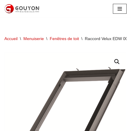
Aller
au
contenu
Accueil
\
Menuiserie
\
Fenêtres de toit
\
Raccord Velux EDW 0000