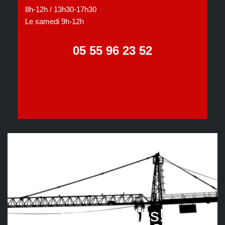
8h-12h / 13h30-17h30
Le samedi 9h-12h
05 55 96 23 52
Suivez nous!