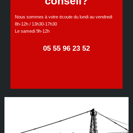
conseil?
Nous sommes à votre écoute du lundi au vendredi
8h-12h / 13h30-17h30
Le samedi 9h-12h
05 55 96 23 52