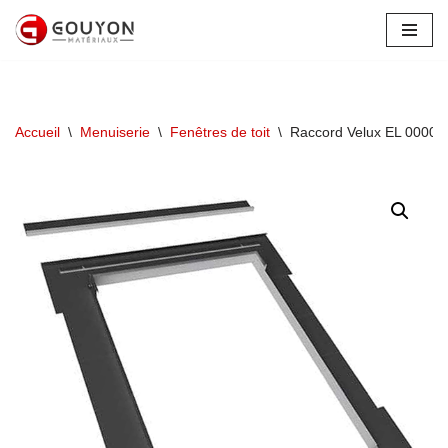
Aller
au
contenu
Accueil
\
Menuiserie
\
Fenêtres de toit
\
Raccord Velux EL 0000 