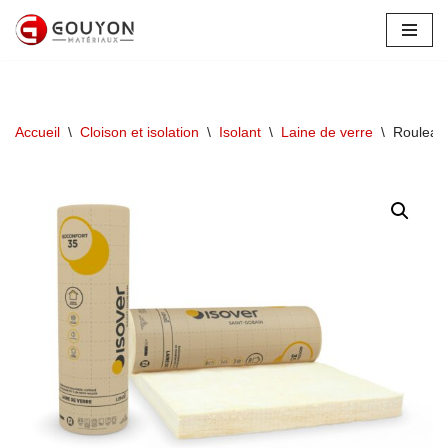
Aller
au
contenu
Accueil
\
Cloison et isolation
\
Isolant
\
Laine de verre
\
Rouleau 