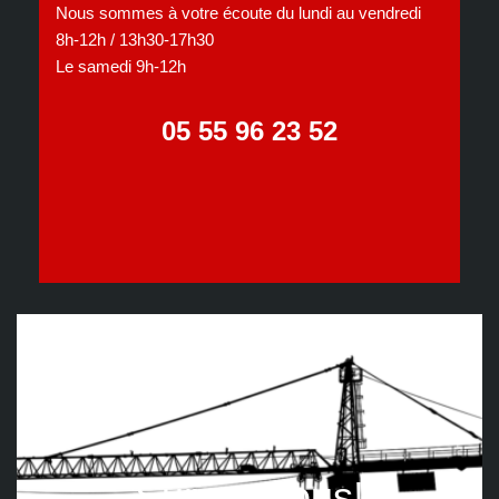
Nous sommes à votre écoute du lundi au vendredi
8h-12h / 13h30-17h30
Le samedi 9h-12h
05 55 96 23 52
Suivez nous!