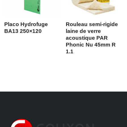
Placo Hydrofuge
Rouleau semi-rigide
BA13 250×120
laine de verre
acoustique PAR
Phonic Nu 45mm R
1.1