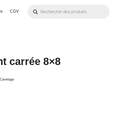
us
CGV
nt carrée 8×8
 Carrelage