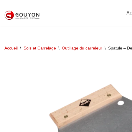
Ac
Aller
au
contenu
Accueil
\
Sols et Carrelage
\
Outillage du carreleur
\
Spatule – De