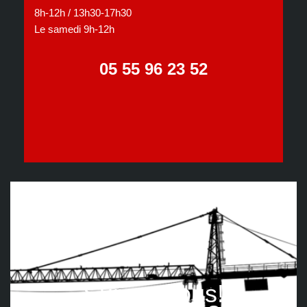
8h-12h / 13h30-17h30
Le samedi 9h-12h
05 55 96 23 52
Suivez nous!