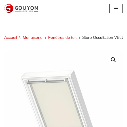
Aller
au
contenu
Accueil
\
Menuiserie
\
Fenêtres de toit
\
Store Occultation VEL