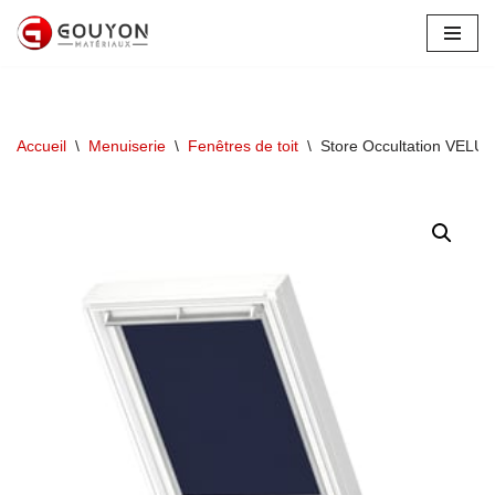
Aller
au
contenu
Accueil
\
Menuiserie
\
Fenêtres de toit
\
Store Occultation VEL