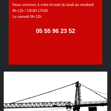
Nous sommes à votre écoute du lundi au vendredi
8h-12h / 13h30-17h30
Le samedi 9h-12h
05 55 96 23 52