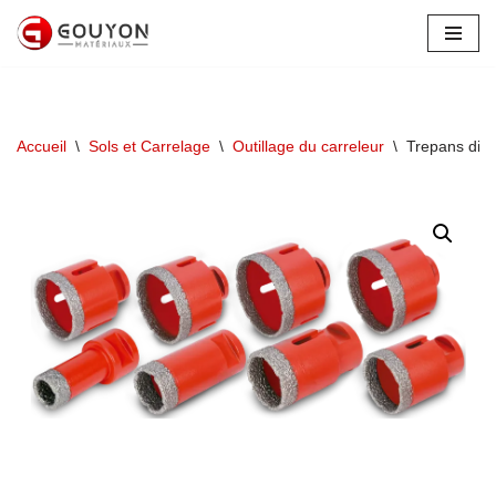
Aller
au
contenu
Accueil
\
Sols et Carrelage
\
Outillage du carreleur
\
Trepans dia