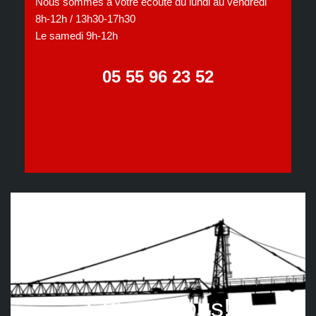
Nous sommes à votre écoute du lundi au vendredi
8h-12h / 13h30-17h30
Le samedi 9h-12h
05 55 96 23 52
Suivez nous!