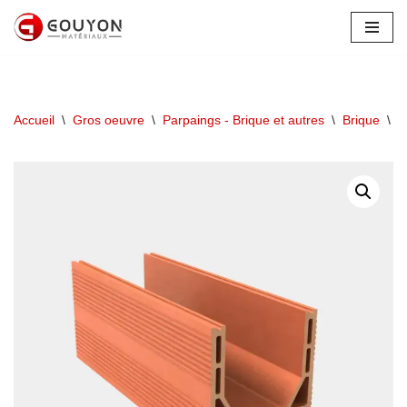
Aller
au
contenu
Accueil
\
Gros oeuvre
\
Parpaings - Brique et autres
\
Brique
\
U