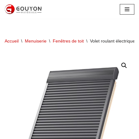
Aller
au
contenu
Accueil
\
Menuiserie
\
Fenêtres de toit
\
Volet roulant électrique