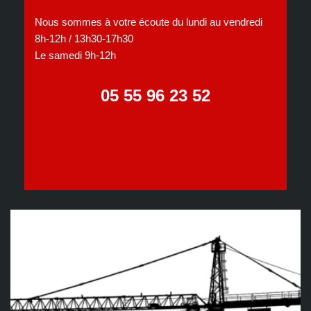
Nous sommes à votre écoute du lundi au vendredi
8h-12h / 13h30-17h30
Le samedi 9h-12h
05 55 96 23 52