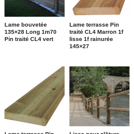
Lame bouvetée
Lame terrasse Pin
135×28 Long 1m70
traité CL4 Marron 1f
Pin traité CL4 vert
lisse 1f rainurée
145×27