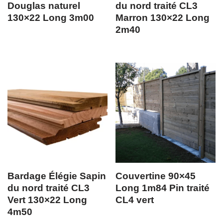
Douglas naturel
du nord traité CL3
130×22 Long 3m00
Marron 130×22 Long
2m40
Bardage Élégie Sapin
Couvertine 90×45
du nord traité CL3
Long 1m84 Pin traité
Vert 130×22 Long
CL4 vert
4m50