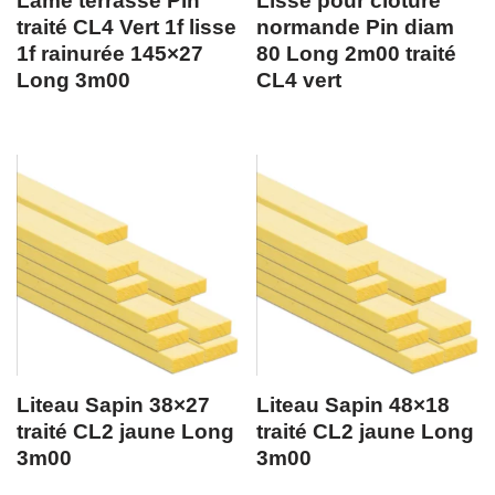
Lame terrasse Pin
Lisse pour clôture
traité CL4 Vert 1f lisse
normande Pin diam
1f rainurée 145×27
80 Long 2m00 traité
Long 3m00
CL4 vert
Liteau Sapin 38×27
Liteau Sapin 48×18
traité CL2 jaune Long
traité CL2 jaune Long
3m00
3m00