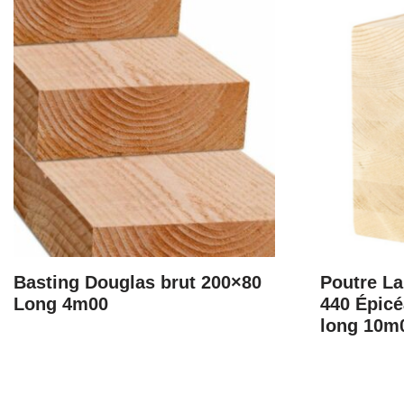
Basting Douglas brut 200×80
Poutre La
Long 4m00
440 Épicé
long 10m