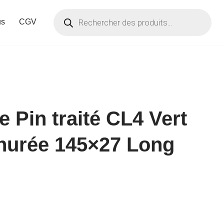
us
CGV
 Pin traité CL4 Vert
ainurée 145×27 Long