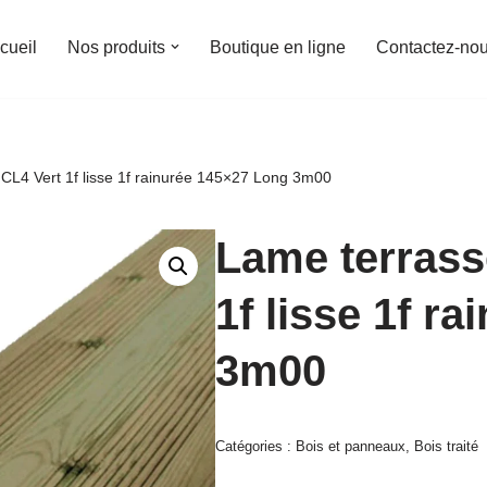
cueil
Nos produits
Boutique en ligne
Contactez-no
é CL4 Vert 1f lisse 1f rainurée 145×27 Long 3m00
Lame terrasse
1f lisse 1f r
3m00
Catégories :
Bois et panneaux
,
Bois traité