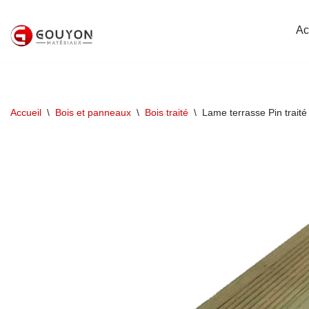
Ac
Aller
au
contenu
Accueil
\
Bois et panneaux
\
Bois traité
\
Lame terrasse Pin trait