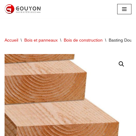
Aller
au
contenu
Accueil
\
Bois et panneaux
\
Bois de construction
\
Basting Doug