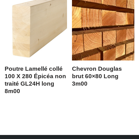
Poutre Lamellé collé
Chevron Douglas
100 X 280 Épicéa non
brut 60×80 Long
traité GL24H long
3m00
8m00