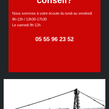
conseil?
Nous sommes à votre écoute du lundi au vendredi
8h-12h / 13h30-17h30
Le samedi 9h-12h
05 55 96 23 52