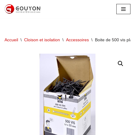
Aller
au
contenu
Accueil
\
Cloison et isolation
\
Accessoires
\
Boite de 500 vis pla