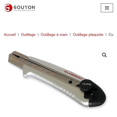
Aller
au
contenu
Accueil
\
Outillage
\
Outillage à main
\
Outillage plaquiste
\
Cutt