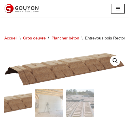
Aller
au
contenu
Accueil
\
Gros oeuvre
\
Plancher béton
\
Entrevous bois Rector 