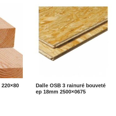
t 220×80
Dalle OSB 3 rainuré bouveté
ep 18mm 2500×0675