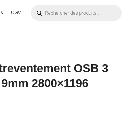
us
CGV
treventement OSB 3
p 9mm 2800×1196