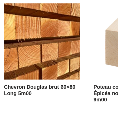
Chevron Douglas brut 60×80
Poteau co
Long 5m00
Épicéa no
9m00