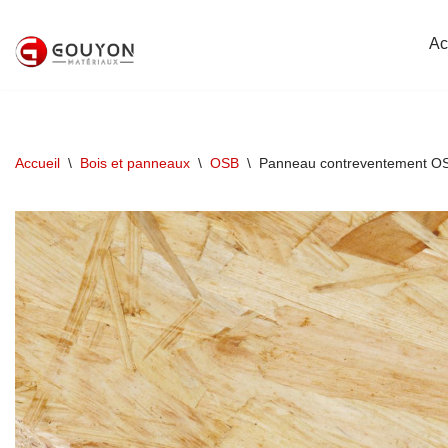
Ac
Aller
au
contenu
Accueil
\
Bois et panneaux
\
OSB
\
Panneau contreventement OS