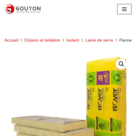
Aller
au
contenu
Accueil
\
Cloison et isolation
\
Isolant
\
Laine de verre
\
Panneau 