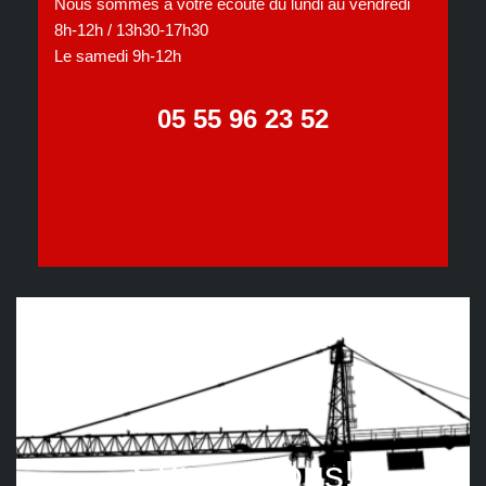
Nous sommes à votre écoute du lundi au vendredi
8h-12h / 13h30-17h30
Le samedi 9h-12h
05 55 96 23 52
Suivez nous!