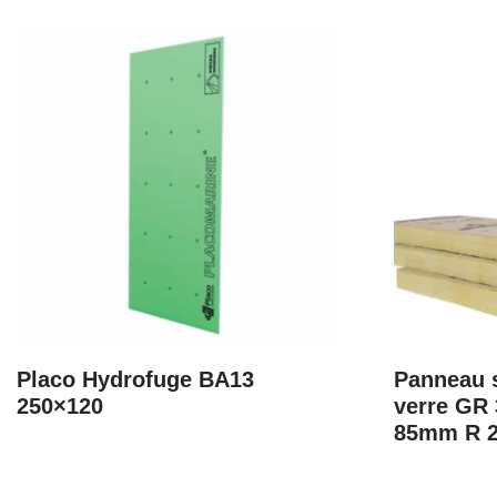
Placo Hydrofuge BA13
Panneau s
250×120
verre GR 
85mm R 2