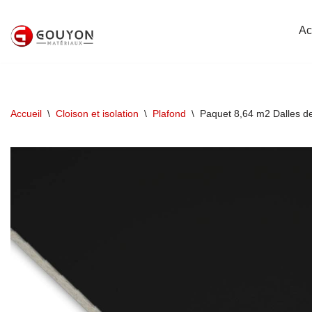
Ac
Aller
au
contenu
Accueil
\
Cloison et isolation
\
Plafond
\
Paquet 8,64 m2 Dalles d