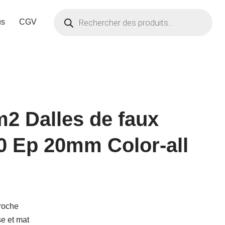
us
CGV
m2 Dalles de faux
0 Ep 20mm Color-all
roche
se et mat