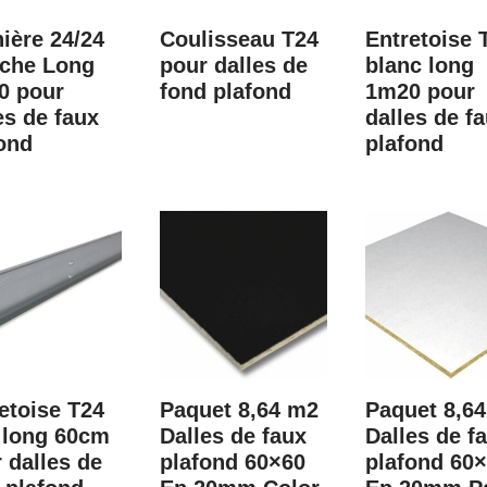
ière 24/24
Coulisseau T24
Entretoise 
nche Long
pour dalles de
blanc long
0 pour
fond plafond
1m20 pour
es de faux
dalles de f
ond
plafond
etoise T24
Paquet 8,64 m2
Paquet 8,6
 long 60cm
Dalles de faux
Dalles de f
 dalles de
plafond 60×60
plafond 60