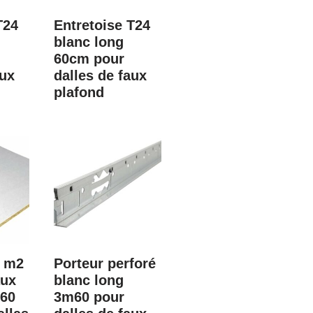
T24
Entretoise T24
blanc long
60cm pour
aux
dalles de faux
plafond
4 m2
Porteur perforé
aux
blanc long
×60
3m60 pour