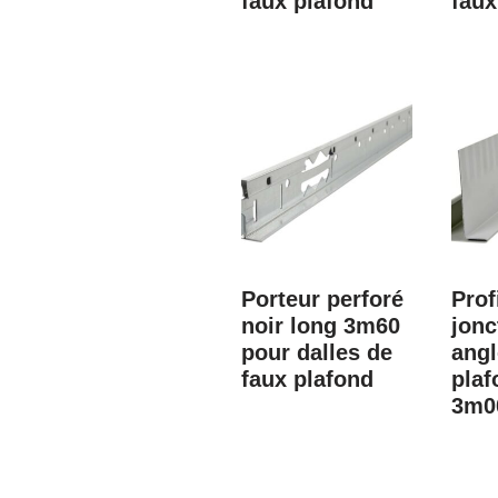
faux plafond
faux
Porteur perforé
Prof
noir long 3m60
jonc
pour dalles de
angl
faux plafond
plaf
3m0