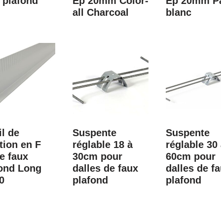
 plafond
Ep 20mm Color-
Ep 20mm Pa
all Charcoal
blanc
il de
Suspente
Suspente
tion en F
réglable 18 à
réglable 30
e faux
30cm pour
60cm pour
ond Long
dalles de faux
dalles de f
0
plafond
plafond