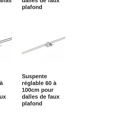
llas
dalles de faux
plafond
Suspente
 à
réglable 60 à
100cm pour
aux
dalles de faux
plafond