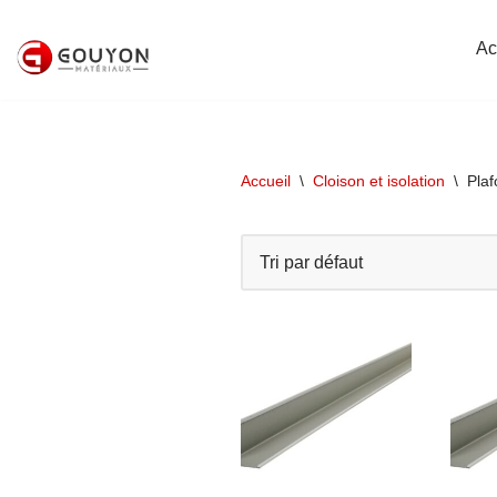
Ac
Aller
au
contenu
Accueil
\
Cloison et isolation
\
Pla