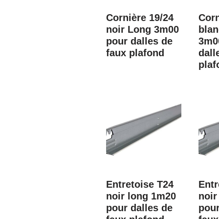
Cornière 19/24
Corn
noir Long 3m00
bla
pour dalles de
3m0
faux plafond
dall
plaf
Entretoise T24
Entr
noir long 1m20
noir
pour dalles de
pour