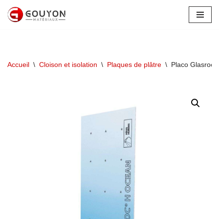
Aller
au
contenu
Accueil
\
Cloison et isolation
\
Plaques de plâtre
\
Placo Glasroc