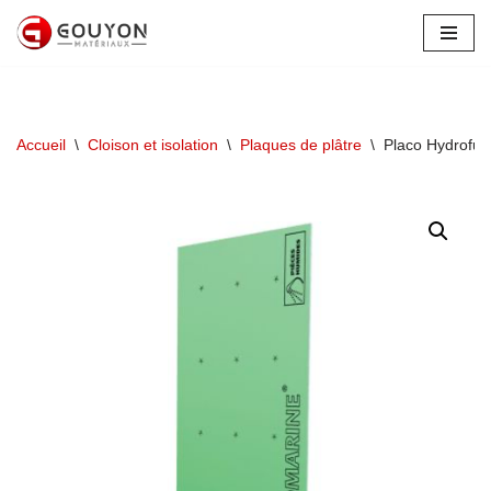
Aller
au
contenu
Accueil
\
Cloison et isolation
\
Plaques de plâtre
\
Placo Hydrofu