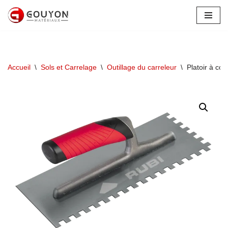
Aller
au
contenu
Accueil
\
Sols et Carrelage
\
Outillage du carreleur
\
Platoir à co