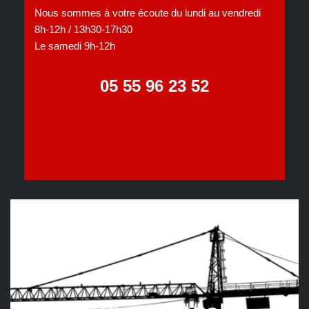
Nous sommes à votre écoute du lundi au vendredi
8h-12h / 13h30-17h30
Le samedi 9h-12h
05 55 96 23 52