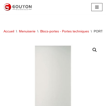
Aller
au
contenu
Accueil
\
Menuiserie
\
Blocs-portes - Portes techniques
\
PORTE 