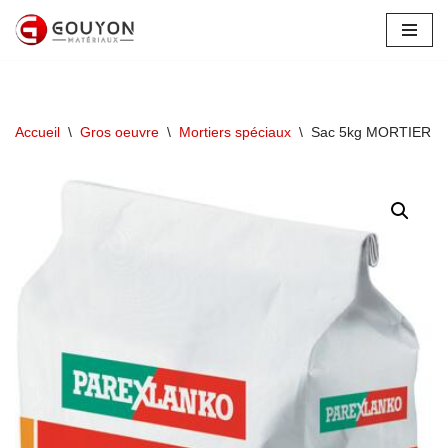
Aller
au
contenu
Accueil
\
Gros oeuvre
\
Mortiers spéciaux
\
Sac 5kg MORTIER 