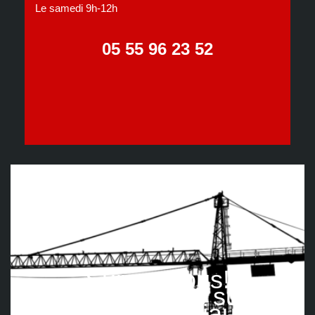
Le samedi 9h-12h
05 55 96 23 52
Suivez nous!
Retrouvez-nous sur les
réseaux sociaux