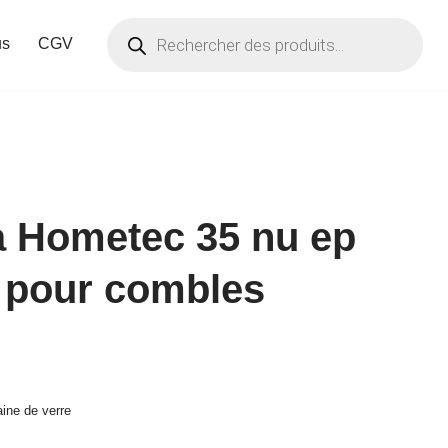
us
CGV
a Hometec 35 nu ep
 pour combles
aine de verre