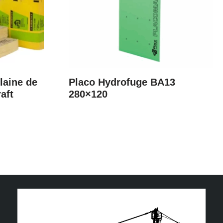
laine de
Placo Hydrofuge BA13
aft
280×120