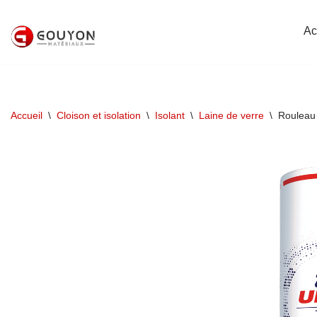
Ac
Aller
au
contenu
Accueil
\
Cloison et isolation
\
Isolant
\
Laine de verre
\
Rouleau