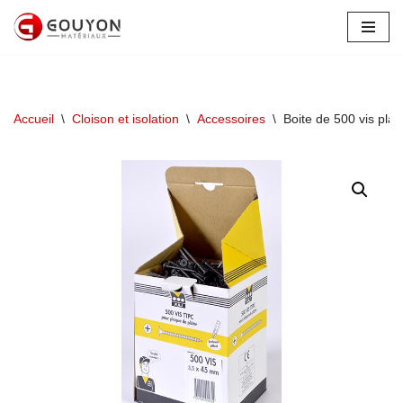
Aller
au
contenu
Accueil
\
Cloison et isolation
\
Accessoires
\
Boite de 500 vis pla