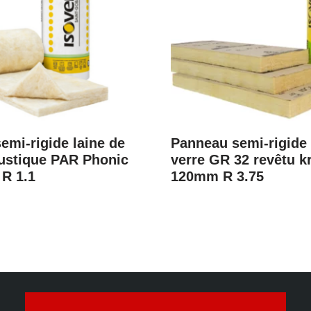
emi-rigide laine de
Panneau semi-rigide 
ustique PAR Phonic
verre GR 32 revêtu kr
R 1.1
120mm R 3.75