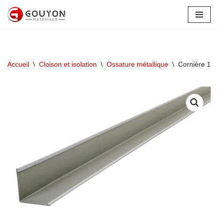
Aller
au
contenu
Accueil
\
Cloison et isolation
\
Ossature métallique
\
Cornière 19/